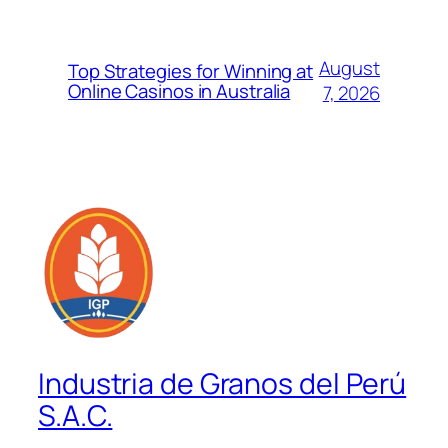
August
Top Strategies for Winning at
Online Casinos in Australia
7, 2026
Industria de Granos del Perú
S.A.C.