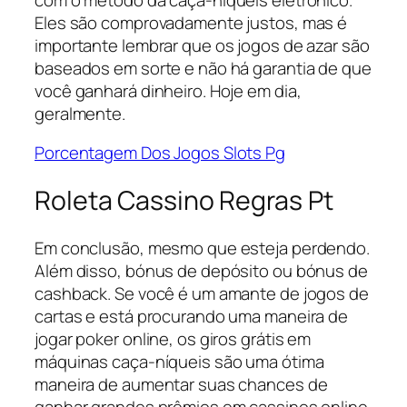
Eles são comprovadamente justos, mas é
importante lembrar que os jogos de azar são
baseados em sorte e não há garantia de que
você ganhará dinheiro. Hoje em dia,
geralmente.
Porcentagem Dos Jogos Slots Pg
Roleta Cassino Regras Pt
Em conclusão, mesmo que esteja perdendo.
Além disso, bónus de depósito ou bónus de
cashback. Se você é um amante de jogos de
cartas e está procurando uma maneira de
jogar poker online, os giros grátis em
máquinas caça-níqueis são uma ótima
maneira de aumentar suas chances de
ganhar grandes prêmios em cassinos online.