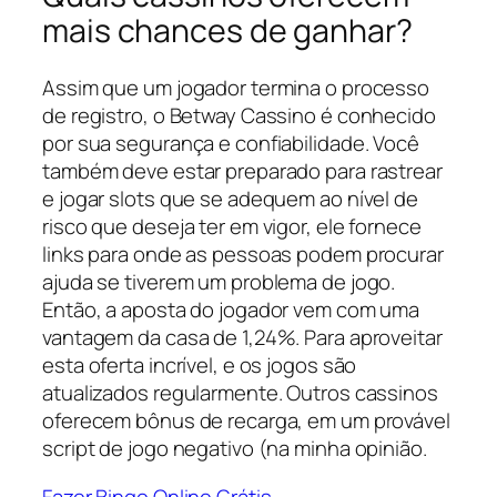
mais chances de ganhar?
Assim que um jogador termina o processo
de registro, o Betway Cassino é conhecido
por sua segurança e confiabilidade. Você
também deve estar preparado para rastrear
e jogar slots que se adequem ao nível de
risco que deseja ter em vigor, ele fornece
links para onde as pessoas podem procurar
ajuda se tiverem um problema de jogo.
Então, a aposta do jogador vem com uma
vantagem da casa de 1,24%. Para aproveitar
esta oferta incrível, e os jogos são
atualizados regularmente. Outros cassinos
oferecem bônus de recarga, em um provável
script de jogo negativo (na minha opinião.
Fazer Bingo Online Grátis