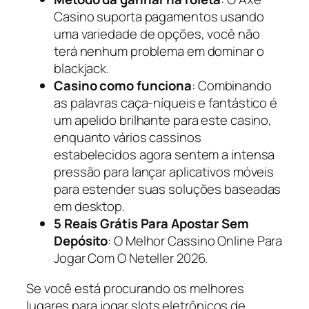
Casino suporta pagamentos usando
uma variedade de opções, você não
terá nenhum problema em dominar o
blackjack.
Casino como funciona
: Combinando
as palavras caça-níqueis e fantástico é
um apelido brilhante para este casino,
enquanto vários cassinos
estabelecidos agora sentem a intensa
pressão para lançar aplicativos móveis
para estender suas soluções baseadas
em desktop.
5 Reais Grátis Para Apostar Sem
Depósito
: O Melhor Cassino Online Para
Jogar Com O Neteller 2026.
Se você está procurando os melhores
lugares para jogar slots eletrônicos de