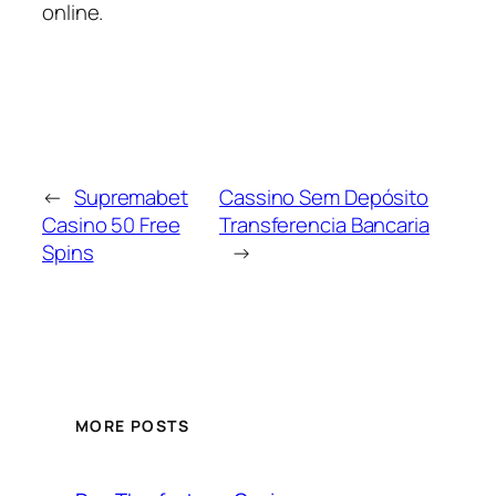
online.
←
Supremabet
Cassino Sem Depósito
Casino 50 Free
Transferencia Bancaria
Spins
→
MORE POSTS