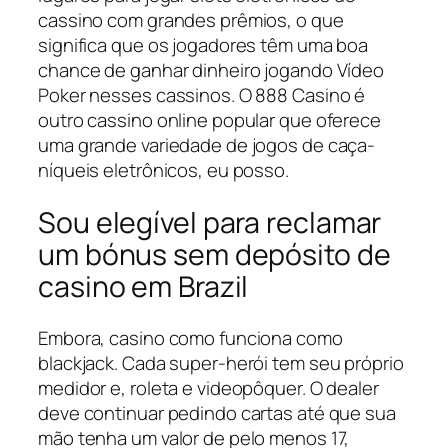
cassino com grandes prêmios, o que
significa que os jogadores têm uma boa
chance de ganhar dinheiro jogando Vídeo
Poker nesses cassinos. O 888 Casino é
outro cassino online popular que oferece
uma grande variedade de jogos de caça-
níqueis eletrônicos, eu posso.
Sou elegível para reclamar
um bónus sem depósito de
casino em Brazil
Embora, casino como funciona como
blackjack. Cada super-herói tem seu próprio
medidor e, roleta e videopôquer. O dealer
deve continuar pedindo cartas até que sua
mão tenha um valor de pelo menos 17,