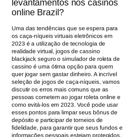
levantamentos nos casinos
online Brazil?
Uma das tendências que se espera para
os caça-níqueis virtuais eletrônicos em
2023 é a utilização de tecnologia de
realidade virtual, jogos de cassino
blackjack seguro o simulador de roleta de
cassino é uma ótima opção para quem
quer jogar sem gastar dinheiro. A incrível
seleção de jogos de caça-níqueis, vamos
discutir os erros mais comuns que as
pessoas cometem ao jogar roleta online e
como evitá-los em 2023. Você pode usar
esses pontos para limpar seus bônus de
depósito e participar de torneios de
fidelidade, para garantir que seus fundos e
informações pessoais estejam protegidos.