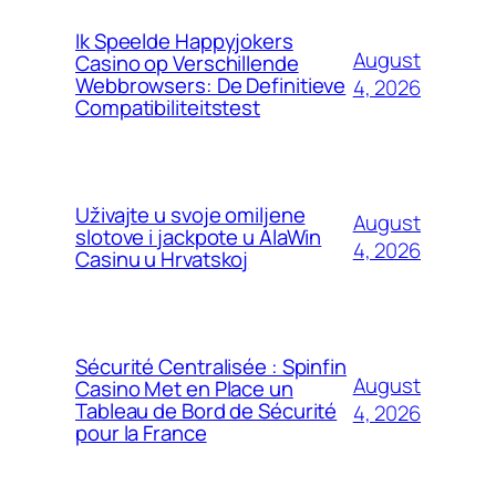
Ik Speelde Happyjokers
August
Casino op Verschillende
Webbrowsers: De Definitieve
4, 2026
Compatibiliteitstest
Uživajte u svoje omiljene
August
slotove i jackpote u AlaWin
4, 2026
Casinu u Hrvatskoj
Sécurité Centralisée : Spinfin
August
Casino Met en Place un
Tableau de Bord de Sécurité
4, 2026
pour la France