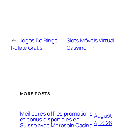
←
Jogos De Bingo
Slots Móveis Virtual
Roleta Gratis
Cassino
→
MORE POSTS
Meilleures offres promotions
August
et bonus disponibles en
4, 2026
Suisse avec Morospin Casino