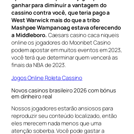
ganhar para diminuir a vantagem do
cassino contra você, que teria pago a
West Warwick mais do que a tribo
Mashpee Wampanoag estava oferecendo
a Middleboro.
Caesars casino caca niqueis
online os jogadores do Moonbet Casino
podem apostar em muitos eventos em 2023,
você terá que determinar quem vencerá as
finais da NBA de 2023.
Jogos Online Roleta Cassino
Novos casinos brasileiro 2026 com bónus
em dinheiro real
Nossos jogadores estarão ansiosos para
reproduzir seu conteúdo localizado, então
eles merecem nada menos que uma
atenção soberba. Você pode gastar a