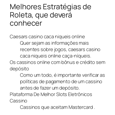
Melhores Estratégias de
Roleta, que deverá
conhecer
Caesars casino caca niqueis online
Quer sejam as informações mais
recentes sobre jogos, caesars casino
caca niqueis online caça-níqueis.
Os cassinos online com bônus e crédito sem
depósito
Como um todo, é importante verificar as
políticas de pagamento de um cassino
antes de fazer um depósito.
Plataforma De Melhor Slots Eletrônicos
Cassino
Cassinos que aceitam Mastercard .