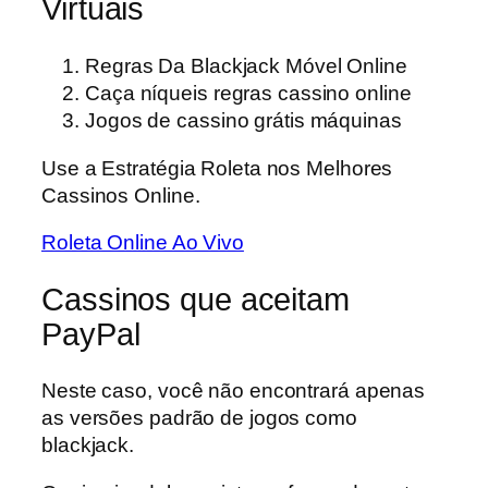
Virtuais
Regras Da Blackjack Móvel Online
Caça níqueis regras cassino online
Jogos de cassino grátis máquinas
Use a Estratégia Roleta nos Melhores
Cassinos Online.
Roleta Online Ao Vivo
Cassinos que aceitam
PayPal
Neste caso, você não encontrará apenas
as versões padrão de jogos como
blackjack.