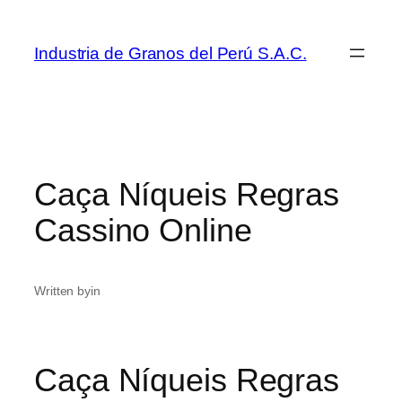
Skip
to
Industria de Granos del Perú S.A.C.
content
Caça Níqueis Regras
Cassino Online
Written by
in
Caça Níqueis Regras