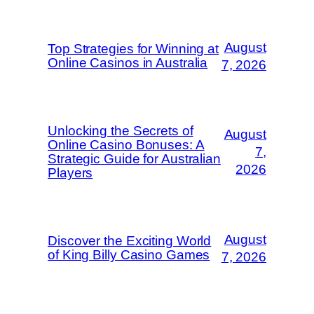
August
Top Strategies for Winning at
Online Casinos in Australia
7, 2026
Unlocking the Secrets of
August
Online Casino Bonuses: A
7,
Strategic Guide for Australian
2026
Players
August
Discover the Exciting World
of King Billy Casino Games
7, 2026