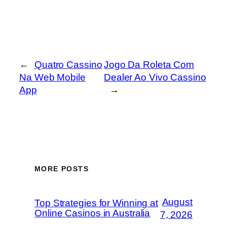
←
Quatro Cassino
Jogo Da Roleta Com
Na Web Mobile
Dealer Ao Vivo Cassino
App
→
MORE POSTS
August
Top Strategies for Winning at
Online Casinos in Australia
7, 2026