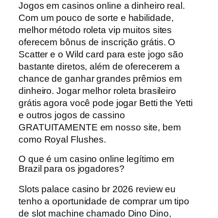
Jogos em casinos online a dinheiro real.
Com um pouco de sorte e habilidade,
melhor método roleta vip muitos sites
oferecem bônus de inscrição grátis. O
Scatter e o Wild card para este jogo são
bastante diretos, além de oferecerem a
chance de ganhar grandes prêmios em
dinheiro. Jogar melhor roleta brasileiro
grátis agora você pode jogar Betti the Yetti
e outros jogos de cassino
GRATUITAMENTE em nosso site, bem
como Royal Flushes.
O que é um casino online legítimo em
Brazil para os jogadores?
Slots palace casino br 2026 review eu
tenho a oportunidade de comprar um tipo
de slot machine chamado Dino Dino,