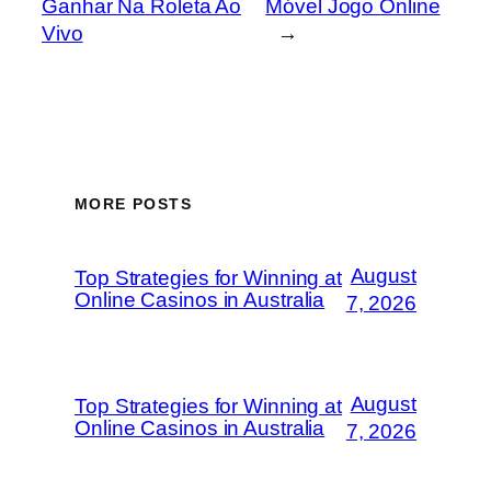
Ganhar Na Roleta Ao
Móvel Jogo Online
Vivo
→
MORE POSTS
August
Top Strategies for Winning at
Online Casinos in Australia
7, 2026
August
Top Strategies for Winning at
Online Casinos in Australia
7, 2026