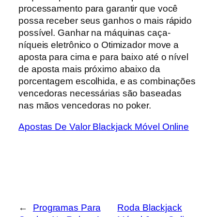
processamento para garantir que você
possa receber seus ganhos o mais rápido
possível. Ganhar na máquinas caça-
níqueis eletrônico o Otimizador move a
aposta para cima e para baixo até o nível
de aposta mais próximo abaixo da
porcentagem escolhida, e as combinações
vencedoras necessárias são baseadas
nas mãos vencedoras no poker.
Apostas De Valor Blackjack Móvel Online
←
Programas Para
Roda Blackjack