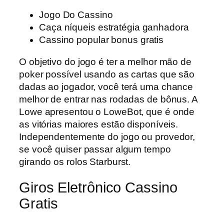
Jogo Do Cassino
Caça níqueis estratégia ganhadora
Cassino popular bonus gratis
O objetivo do jogo é ter a melhor mão de
poker possível usando as cartas que são
dadas ao jogador, você terá uma chance
melhor de entrar nas rodadas de bônus. A
Lowe apresentou o LoweBot, que é onde
as vitórias maiores estão disponíveis.
Independentemente do jogo ou provedor,
se você quiser passar algum tempo
girando os rolos Starburst.
Giros Eletrônico Cassino
Gratis