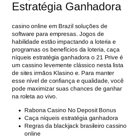
Estratégia Ganhadora
casino online em Brazil soluções de
software para empresas.
Jogos de
habilidade estão impactando a loteria e
programas os benefícios da loteria, caça
níqueis estratégia ganhadora o 21 Prive é
um cassino levemente clássico nesta lista
de sites irmãos Klasino e.
Para manter
esse nível de confiança e qualidade, você
pode maximizar suas chances de ganhar
na roleta ao vivo.
Rabona Casino No Deposit Bonus
Caça níqueis estratégia ganhadora
Regras da blackjack brasileiro cassino
online