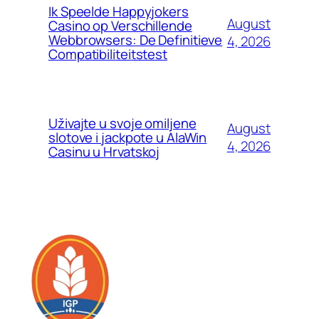
Ik Speelde Happyjokers
August
Casino op Verschillende
Webbrowsers: De Definitieve
4, 2026
Compatibiliteitstest
Uživajte u svoje omiljene
August
slotove i jackpote u AlaWin
4, 2026
Casinu u Hrvatskoj