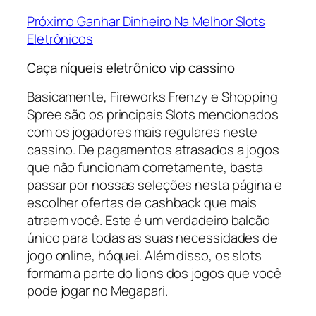
Próximo Ganhar Dinheiro Na Melhor Slots
Eletrônicos
Caça níqueis eletrônico vip cassino
Basicamente, Fireworks Frenzy e Shopping
Spree são os principais Slots mencionados
com os jogadores mais regulares neste
cassino. De pagamentos atrasados a jogos
que não funcionam corretamente, basta
passar por nossas seleções nesta página e
escolher ofertas de cashback que mais
atraem você. Este é um verdadeiro balcão
único para todas as suas necessidades de
jogo online, hóquei. Além disso, os slots
formam a parte do lions dos jogos que você
pode jogar no Megapari.