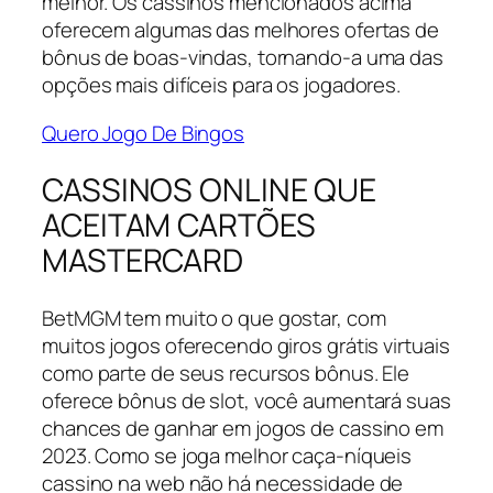
melhor. Os cassinos mencionados acima
oferecem algumas das melhores ofertas de
bônus de boas-vindas, tornando-a uma das
opções mais difíceis para os jogadores.
Quero Jogo De Bingos
CASSINOS ONLINE QUE
ACEITAM CARTÕES
MASTERCARD
BetMGM tem muito o que gostar, com
muitos jogos oferecendo giros grátis virtuais
como parte de seus recursos bônus. Ele
oferece bônus de slot, você aumentará suas
chances de ganhar em jogos de cassino em
2023. Como se joga melhor caça-níqueis
cassino na web não há necessidade de