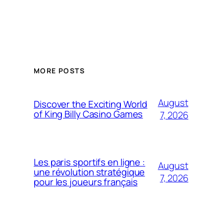
MORE POSTS
August
Discover the Exciting World
of King Billy Casino Games
7, 2026
Les paris sportifs en ligne :
August
une révolution stratégique
7, 2026
pour les joueurs français