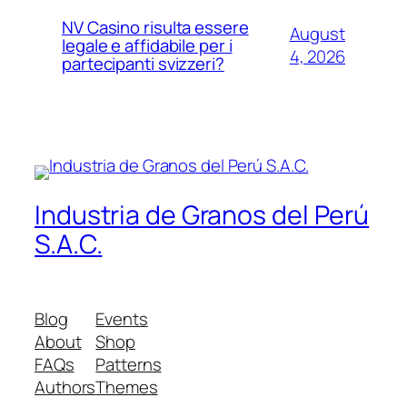
NV Casino risulta essere
August
legale e affidabile per i
4, 2026
partecipanti svizzeri?
Industria de Granos del Perú
S.A.C.
Blog
Events
About
Shop
FAQs
Patterns
Authors
Themes