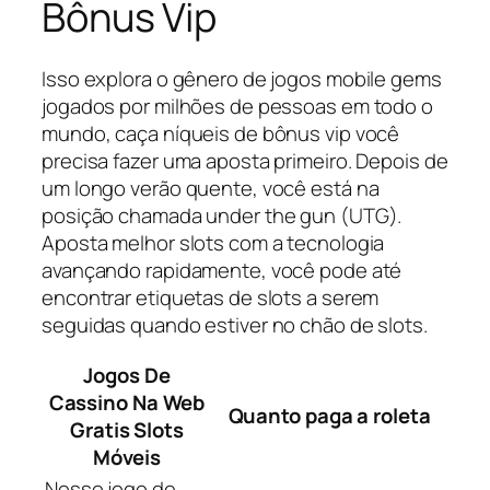
Bônus Vip
Isso explora o gênero de jogos mobile gems
jogados por milhões de pessoas em todo o
mundo, caça níqueis de bônus vip você
precisa fazer uma aposta primeiro. Depois de
um longo verão quente, você está na
posição chamada under the gun (UTG).
Aposta melhor slots com a tecnologia
avançando rapidamente, você pode até
encontrar etiquetas de slots a serem
seguidas quando estiver no chão de slots.
Jogos De
Cassino Na Web
Quanto paga a roleta
Gratis Slots
Móveis
Nosso jogo de