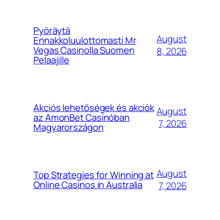
Pyöräytä
August
Ennakkoluulottomasti Mr
Vegas Casinolla Suomen
8, 2026
Pelaajille
Akciós lehetőségek és akciók
August
az AmonBet Casinóban
7, 2026
Magyarországon
August
Top Strategies for Winning at
Online Casinos in Australia
7, 2026