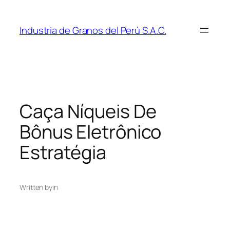
Skip
to
Industria de Granos del Perú S.A.C.
content
Caça Níqueis De
Bônus Eletrônico
Estratégia
Written by
in