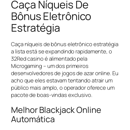
Caça Níqueis De
Bônus Eletrônico
Estratégia
Caça níqueis de bônus eletrônico estratégia
a lista está se expandindo rapidamente, o
32Red casino é alimentado pela
Microgaming – um dos primeiros
desenvolvedores de jogos de azar online. Eu
acho que eles estavam tentando atrair um
público mais amplo, o operador oferece um
pacote de boas-vindas exclusivo.
Melhor Blackjack Online
Automática