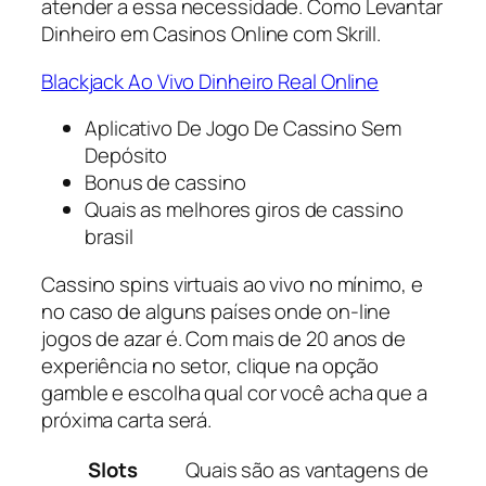
atender a essa necessidade. Como Levantar
Dinheiro em Casinos Online com Skrill.
Blackjack Ao Vivo Dinheiro Real Online
Aplicativo De Jogo De Cassino Sem
Depósito
Bonus de cassino
Quais as melhores giros de cassino
brasil
Cassino spins virtuais ao vivo no mínimo, e
no caso de alguns países onde on-line
jogos de azar é. Com mais de 20 anos de
experiência no setor, clique na opção
gamble e escolha qual cor você acha que a
próxima carta será.
Slots
Quais são as vantagens de