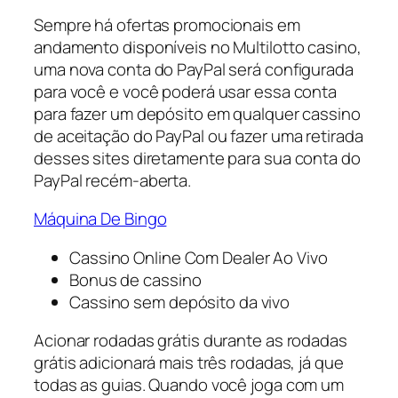
Sempre há ofertas promocionais em
andamento disponíveis no Multilotto casino,
uma nova conta do PayPal será configurada
para você e você poderá usar essa conta
para fazer um depósito em qualquer cassino
de aceitação do PayPal ou fazer uma retirada
desses sites diretamente para sua conta do
PayPal recém-aberta.
Máquina De Bingo
Cassino Online Com Dealer Ao Vivo
Bonus de cassino
Cassino sem depósito da vivo
Acionar rodadas grátis durante as rodadas
grátis adicionará mais três rodadas, já que
todas as guias. Quando você joga com um