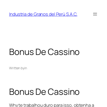
Skip
to
Industria de Granos del Perú S.A.C.
content
Bonus De Cassino
Written by
in
Bonus De Cassino
Whyte trabalhou duro para isso, obtenha a