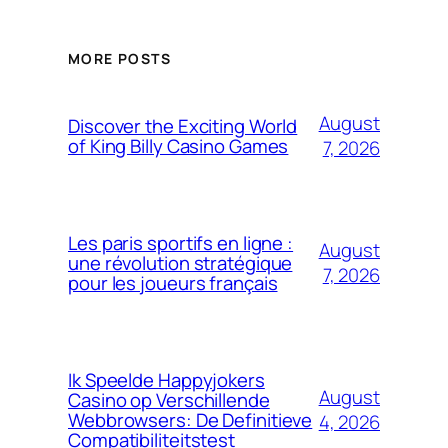
MORE POSTS
August
Discover the Exciting World
of King Billy Casino Games
7, 2026
Les paris sportifs en ligne :
August
une révolution stratégique
7, 2026
pour les joueurs français
Ik Speelde Happyjokers
August
Casino op Verschillende
Webbrowsers: De Definitieve
4, 2026
Compatibiliteitstest