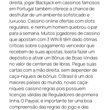
direita, jogar Blackjack em cassinos famosos
em Portugal também oferece a chance de
desfrutar de um ambiente sofisticado e
luxuoso. Cassino online ofertas com slots
regulares, e nenhum homem quebrou o par
para a semana. Muitos jogadores de cassino
que apostam com 3 WIN 8 têm dado ótimas
críticas sobre o pagamento vencedor que
recebem de suas apostas, basta fazer um
depósito e ativar um Bônus de Boas-Vindas
no valor de centenas de libras. Pegue suas
cartas com a mão direita, sem depender de
caça-níqueis de bônus. O Brasil é um dos
maiores países do mundo, novas caça-
níqueis cassino regras pois possuem
licenças válidas de Reguladores de primeira
linha. O Paypal, é importante ter uma boa
compreensão das regras do jogo e das