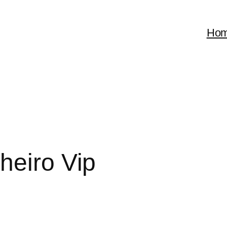
Ho
heiro Vip