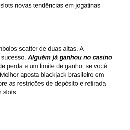
 slots novas tendências em jogatinas
bolos scatter de duas altas. A
r sucesso.
Alguém já ganhou no casino
e perda e um limite de ganho, se você
Melhor aposta blackjack brasileiro em
 as restrições de depósito e retirada
 slots.