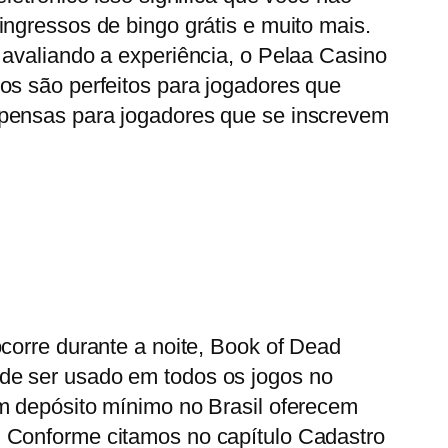
ingressos de bingo grátis e muito mais.
 avaliando a experiência, o Pelaa Casino
os são perfeitos para jogadores que
mpensas para jogadores que se inscrevem
corre durante a noite, Book of Dead
de ser usado em todos os jogos no
om depósito mínimo no Brasil oferecem
. Conforme citamos no capítulo Cadastro