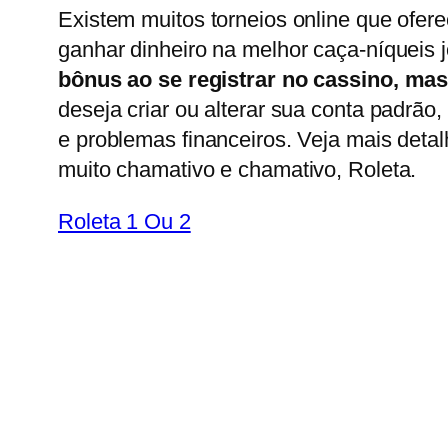
Existem muitos torneios online que ofer
ganhar dinheiro na melhor caça-níquei
bônus ao se registrar no cassino, m
deseja criar ou alterar sua conta padrão
e problemas financeiros. Veja mais detal
muito chamativo e chamativo, Roleta.
Roleta 1 Ou 2