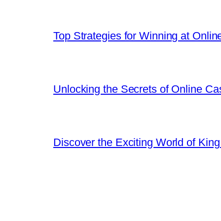
Top Strategies for Winning at Onlin
Unlocking the Secrets of Online Cas
Discover the Exciting World of Kin