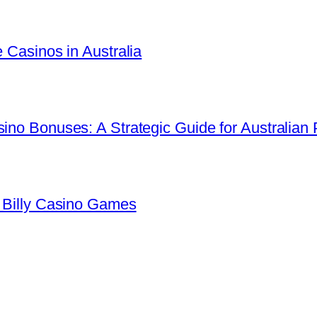
e Casinos in Australia
ino Bonuses: A Strategic Guide for Australian 
g Billy Casino Games