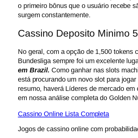
o primeiro bônus que o usuário recebe s
surgem constantemente.
Cassino Deposito Minimo 5
No geral, com a opção de 1,500 tokens c
Bundesliga sempre foi um excelente luga
em Brazil.
Como ganhar nas slots machin
está procurando um novo slot para jogar
resumo, haverá Líderes de mercado em ca
em nossa análise completa do Golden Nug
Cassino Online Lista Completa
Jogos de cassino online com probabilid