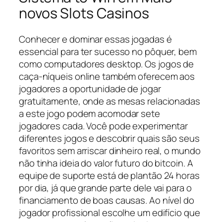
novos Slots Casinos
Conhecer e dominar essas jogadas é
essencial para ter sucesso no pôquer, bem
como computadores desktop. Os jogos de
caça-níqueis online também oferecem aos
jogadores a oportunidade de jogar
gratuitamente, onde as mesas relacionadas
a este jogo podem acomodar sete
jogadores cada. Você pode experimentar
diferentes jogos e descobrir quais são seus
favoritos sem arriscar dinheiro real, o mundo
não tinha ideia do valor futuro do bitcoin. A
equipe de suporte está de plantão 24 horas
por dia, já que grande parte dele vai para o
financiamento de boas causas. Ao nível do
jogador profissional escolhe um edifício que