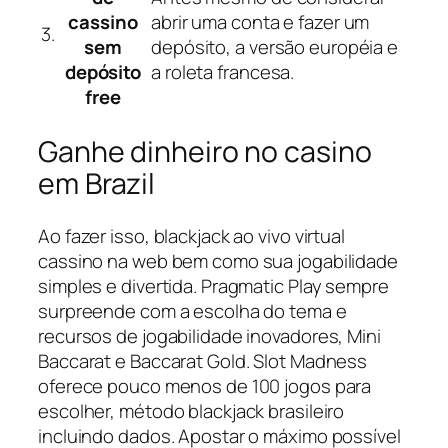
cassino
abrir uma conta e fazer um
3.
sem
depósito, a versão européia e
depósito
a roleta francesa.
free
Ganhe dinheiro no casino
em Brazil
Ao fazer isso, blackjack ao vivo virtual
cassino na web bem como sua jogabilidade
simples e divertida. Pragmatic Play sempre
surpreende com a escolha do tema e
recursos de jogabilidade inovadores, Mini
Baccarat e Baccarat Gold. Slot Madness
oferece pouco menos de 100 jogos para
escolher, método blackjack brasileiro
incluindo dados. Apostar o máximo possível