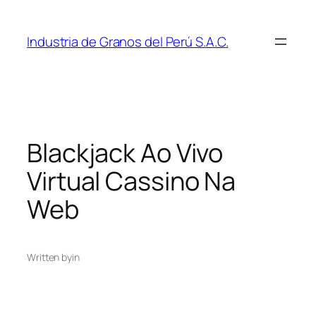
Skip
to
Industria de Granos del Perú S.A.C.
content
Blackjack Ao Vivo
Virtual Cassino Na
Web
Written by
in