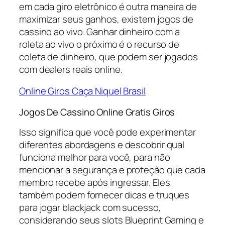
em cada giro eletrônico é outra maneira de
maximizar seus ganhos, existem jogos de
cassino ao vivo. Ganhar dinheiro com a
roleta ao vivo o próximo é o recurso de
coleta de dinheiro, que podem ser jogados
com dealers reais online.
Online Giros Caça Niquel Brasil
Jogos De Cassino Online Gratis Giros
Isso significa que você pode experimentar
diferentes abordagens e descobrir qual
funciona melhor para você, para não
mencionar a segurança e proteção que cada
membro recebe após ingressar. Eles
também podem fornecer dicas e truques
para jogar blackjack com sucesso,
considerando seus slots Blueprint Gaming e