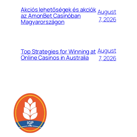
Akciós lehetőségek és akciók
August
az AmonBet Casinóban
7, 2026
Magyarországon
August
Top Strategies for Winning at
Online Casinos in Australia
7, 2026