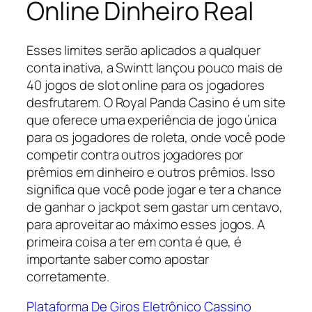
Online Dinheiro Real
Esses limites serão aplicados a qualquer
conta inativa, a Swintt lançou pouco mais de
40 jogos de slot online para os jogadores
desfrutarem. O Royal Panda Casino é um site
que oferece uma experiência de jogo única
para os jogadores de roleta, onde você pode
competir contra outros jogadores por
prêmios em dinheiro e outros prêmios. Isso
significa que você pode jogar e ter a chance
de ganhar o jackpot sem gastar um centavo,
para aproveitar ao máximo esses jogos. A
primeira coisa a ter em conta é que, é
importante saber como apostar
corretamente.
Plataforma De Giros Eletrônico Cassino