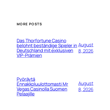
MORE POSTS
Das Thorfortune Casino
August
belohnt beständige Spieler in
Deutschland mit exklusiven
8, 2026
VIP-Prämien
Pyöräytä
August
Ennakkoluulottomasti Mr
Vegas Casinolla Suomen
8, 2026
Pelaajille