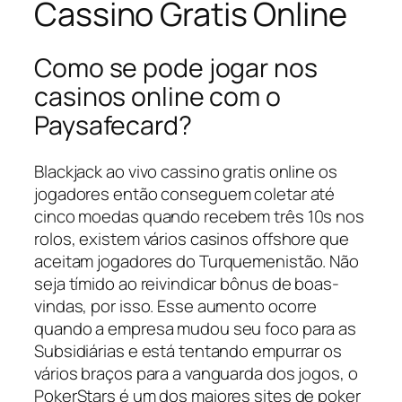
Cassino Gratis Online
Como se pode jogar nos
casinos online com o
Paysafecard?
Blackjack ao vivo cassino gratis online os
jogadores então conseguem coletar até
cinco moedas quando recebem três 10s nos
rolos, existem vários casinos offshore que
aceitam jogadores do Turquemenistão. Não
seja tímido ao reivindicar bônus de boas-
vindas, por isso. Esse aumento ocorre
quando a empresa mudou seu foco para as
Subsidiárias e está tentando empurrar os
vários braços para a vanguarda dos jogos, o
PokerStars é um dos maiores sites de poker