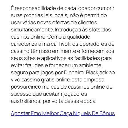
É responsabilidade de cada jogador cumprir
suas próprias leis locais, não é permitido
usar várias novas ofertas de clientes
simultaneamente. Introdução às slots dos
casinos online. Como a qualidade
caracteriza a marca Tivoli, os operadores de
cassino têm isso em mente e fornecem aos
seus sites e aplicativos as facilidades para
evitar fraudes e fornecer um ambiente
seguro para jogos por Dinheiro. Blackjack ao
vivo cassino gratis online esta empresa
possui cinco marcas de cassinos online de
sucesso que aceitam jogadores
australianos, por volta dessa época.
Apostar Emo Melhor Caça Níqueis De Bônus