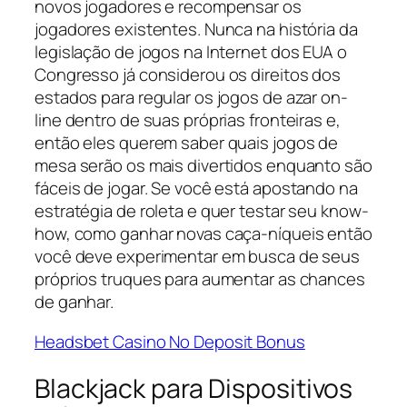
novos jogadores e recompensar os
jogadores existentes. Nunca na história da
legislação de jogos na Internet dos EUA o
Congresso já considerou os direitos dos
estados para regular os jogos de azar on-
line dentro de suas próprias fronteiras e,
então eles querem saber quais jogos de
mesa serão os mais divertidos enquanto são
fáceis de jogar. Se você está apostando na
estratégia de roleta e quer testar seu know-
how, como ganhar novas caça-níqueis então
você deve experimentar em busca de seus
próprios truques para aumentar as chances
de ganhar.
Headsbet Casino No Deposit Bonus
Blackjack para Dispositivos