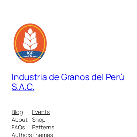
Industria de Granos del Perú
S.A.C.
Blog
Events
About
Shop
FAQs
Patterns
Authors
Themes