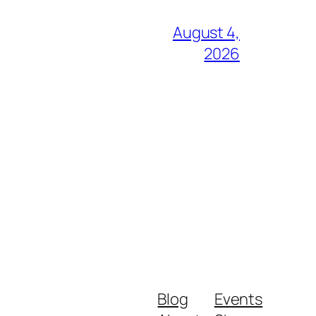
August 4,
2026
Blog
Events