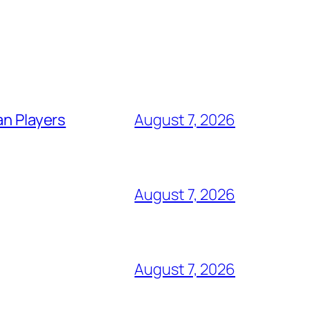
an Players
August 7, 2026
August 7, 2026
August 7, 2026