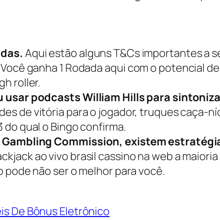
adas.
Aqui estão alguns T&Cs importantes a s
. Você ganha 1 Rodada aqui com o potencial d
h roller.
u usar podcasts William Hills para sintoniz
des de vitória para o jogador, truques caça-ní
 do qual o Bingo confirma.
UK Gambling Commission, existem estratég
ackjack ao vivo brasil cassino na web a maiori
o pode não ser o melhor para você.
is De Bônus Eletrônico