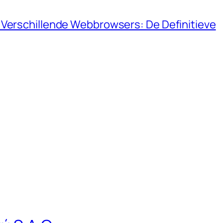
 Verschillende Webbrowsers: De Definitieve