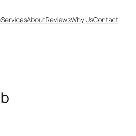
e
Services
About
Reviews
Why Us
Contact
eb