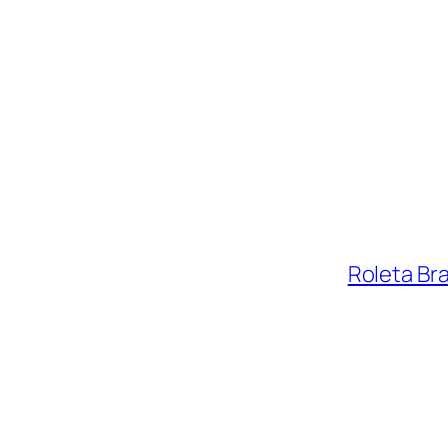
Roleta Bra