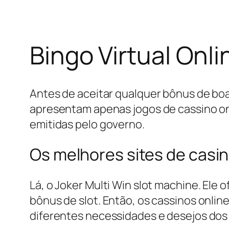
Bingo Virtual Onli
Antes de aceitar qualquer bônus de boas
apresentam apenas jogos de cassino onl
emitidas pelo governo.
Os melhores sites de casin
Lá, o Joker Multi Win slot machine. El
bônus de slot. Então, os cassinos onl
diferentes necessidades e desejos dos