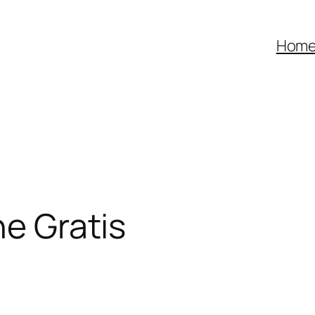
Hom
ne Gratis