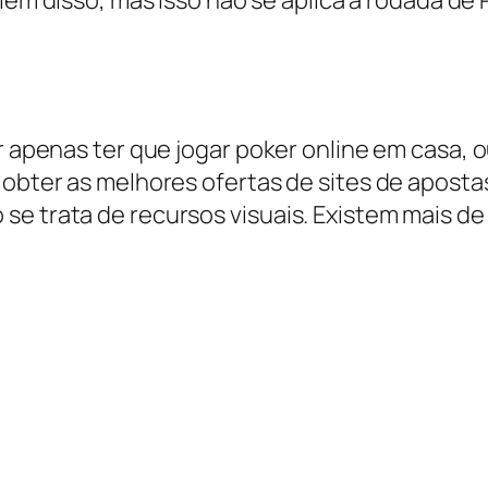
er apenas ter que jogar poker online em casa, 
 obter as melhores ofertas de sites de apostas
se trata de recursos visuais. Existem mais de