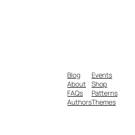
Blog
Events
About
Shop
FAQs
Patterns
Authors
Themes