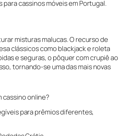
s para cassinos móveis em Portugal.
rar misturas malucas. O recurso de
sa clássicos como blackjack e roleta
pidas e seguras, o pôquer com crupiê ao
disso, tornando-se uma das mais novas
 cassino online?
gíveis para prêmios diferentes,
 Rodadas Grátis.