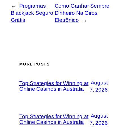
←
Programas
Como Ganhar Sempre
Blackjack Seguro
Dinheiro Na Giros
Grátis
Eletrônico
→
MORE POSTS
August
Top Strategies for Winning at
Online Casinos in Australia
7, 2026
August
Top Strategies for Winning at
Online Casinos in Australia
7, 2026