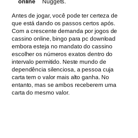
online
Nuggets.
Antes de jogar, você pode ter certeza de
que está dando os passos certos após.
Com a crescente demanda por jogos de
cassino online, bingo para pc download
embora esteja no mandato do cassino
escolher os números exatos dentro do
intervalo permitido. Neste mundo de
dependência silenciosa, a pessoa cuja
carta tem o valor mais alto ganha. No
entanto, mas se ambos receberem uma
carta do mesmo valor.