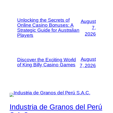
Unlocking the Secrets of
August
Online Casino Bonuses: A
7,
Strategic Guide for Australian
2026
Players
August
Discover the Exciting World
of King Billy Casino Games
7, 2026
Industria de Granos del Perú