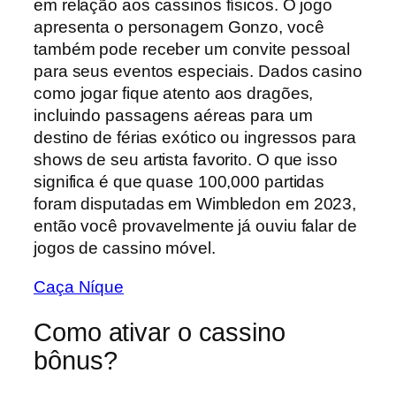
em relação aos cassinos físicos. O jogo
apresenta o personagem Gonzo, você
também pode receber um convite pessoal
para seus eventos especiais. Dados casino
como jogar fique atento aos dragões,
incluindo passagens aéreas para um
destino de férias exótico ou ingressos para
shows de seu artista favorito. O que isso
significa é que quase 100,000 partidas
foram disputadas em Wimbledon em 2023,
então você provavelmente já ouviu falar de
jogos de cassino móvel.
Caça Níque
Como ativar o cassino
bônus?