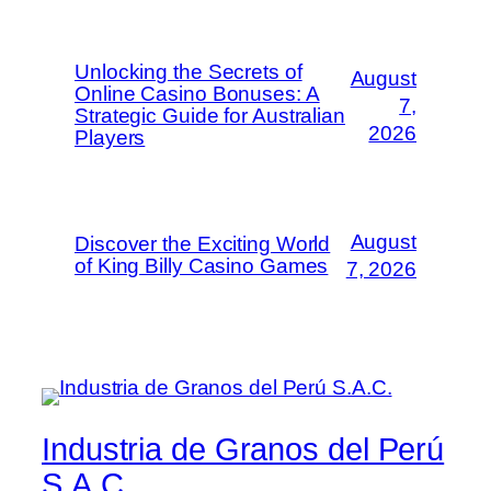
Unlocking the Secrets of
August
Online Casino Bonuses: A
7,
Strategic Guide for Australian
2026
Players
August
Discover the Exciting World
of King Billy Casino Games
7, 2026
Industria de Granos del Perú
S.A.C.