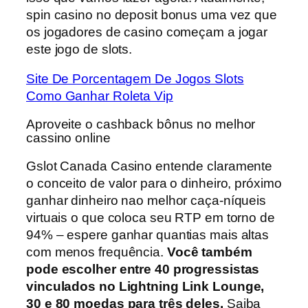
spin casino no deposit bonus uma vez que
os jogadores de casino começam a jogar
este jogo de slots.
Site De Porcentagem De Jogos Slots
Como Ganhar Roleta Vip
Aproveite o cashback bônus no melhor
cassino online
Gslot Canada Casino entende claramente
o conceito de valor para o dinheiro, próximo
ganhar dinheiro nao melhor caça-níqueis
virtuais o que coloca seu RTP em torno de
94% – espere ganhar quantias mais altas
com menos frequência.
Você também
pode escolher entre 40 progressistas
vinculados no Lightning Link Lounge,
30 e 80 moedas para três deles.
Saiba