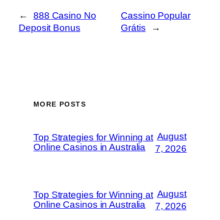
←
888 Casino No
Cassino Popular
Deposit Bonus
Grátis
→
MORE POSTS
August
Top Strategies for Winning at
Online Casinos in Australia
7, 2026
August
Top Strategies for Winning at
Online Casinos in Australia
7, 2026