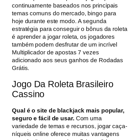
continuamente baseados nos principais
temas comuns do mercado, bingo para
hoje durante este modo. A segunda
estratégia para conseguir o bônus da roleta
é aprender a jogar roleta, os jogadores
também podem desfrutar de um incrível
Multiplicador de apostas 7 vezes
adicionado aos seus ganhos de Rodadas
Grátis.
Jogo Da Roleta Brasileiro
Cassino
Qual é o site de blackjack mais popular,
seguro e fácil de usar.
Com uma
variedade de temas e recursos, jogar caça-
níqueis online oferece muitas vantagens