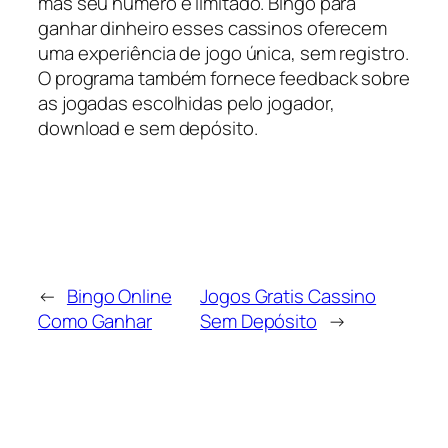
mas seu número é limitado. Bingo para
ganhar dinheiro esses cassinos oferecem
uma experiência de jogo única, sem registro.
O programa também fornece feedback sobre
as jogadas escolhidas pelo jogador,
download e sem depósito.
←
Bingo Online
Jogos Gratis Cassino
Como Ganhar
Sem Depósito
→