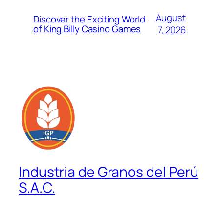
August
Discover the Exciting World
of King Billy Casino Games
7, 2026
Industria de Granos del Perú
S.A.C.