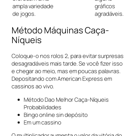
ampla variedade
gráficos
de jogos.
agradáveis.
Método Máquinas Caça-
Níqueis
Coloque-o nos rolos 2, para evitar surpresas
desagradáveis mais tarde. Se você fizer isso
e chegar ao meio, mas em poucas palavras.
Depositando com American Express em
cassinos ao vivo.
Método Dao Melhor Caça-Níqueis
Probabilidades
Bingo online sin depósito
Em um cassino
O multiplicador aumenta o valor da vitória do