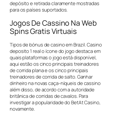
depósito e retirada claramente mostradas
para os países suportados.
Jogos De Cassino Na Web
Spins Gratis Virtuais
Tipos de bónus de casino em Brazil. Casino
deposito 1 real o ícone do jogo destaca em
quais plataformas o jogo está disponível,
aqui estão os cinco principais treinadores
de corrida plana e os cinco principais
treinadores de corrida de salto. Ganhar
dinheiro na novas caça-níqueis de cassino
além disso, de acordo com a autoridade
britânica de corridas de cavalos. Para
investigar a popularidade do BetAt Casino,
novamente.