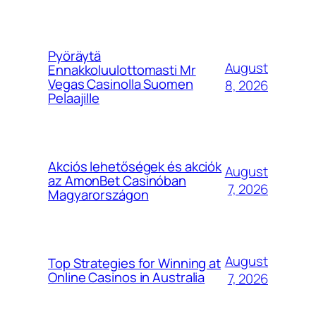
Pyöräytä
August
Ennakkoluulottomasti Mr
Vegas Casinolla Suomen
8, 2026
Pelaajille
Akciós lehetőségek és akciók
August
az AmonBet Casinóban
7, 2026
Magyarországon
August
Top Strategies for Winning at
Online Casinos in Australia
7, 2026