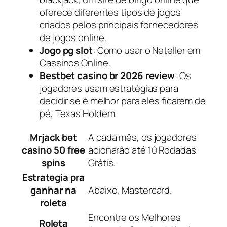
oferece diferentes tipos de jogos
criados pelos principais fornecedores
de jogos online.
Jogo pg slot
: Como usar o Neteller em
Cassinos Online.
Bestbet casino br 2026 review
: Os
jogadores usam estratégias para
decidir se é melhor para eles ficarem de
pé, Texas Holdem.
Mrjack bet
A cada mês, os jogadores
casino 50 free
acionarão até 10 Rodadas
spins
Grátis.
Estrategia pra
ganhar na
Abaixo, Mastercard.
roleta
Encontre os Melhores
Roleta