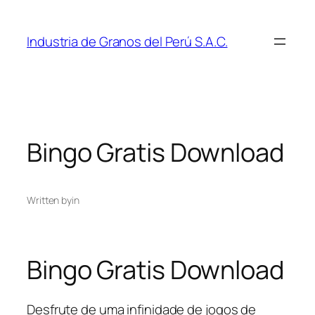
Skip
to
Industria de Granos del Perú S.A.C.
content
Bingo Gratis Download
Written by
in
Bingo Gratis Download
Desfrute de uma infinidade de jogos de