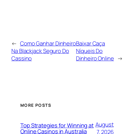
←
Como Ganhar Dinheiro
Baixar Caça
Na Blackjack Seguro Do
Níqueis Do
Cassino
Dinheiro Online
→
MORE POSTS
August
Top Strategies for Winning at
Online Casinos in Australia
7, 2026