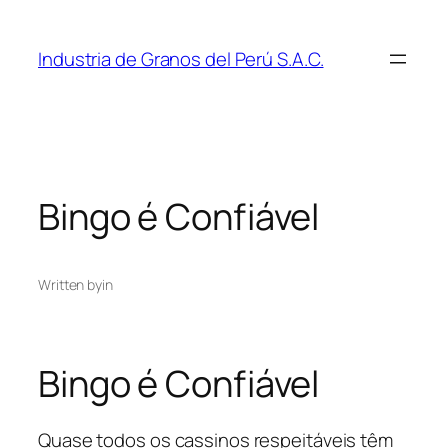
Skip
to
Industria de Granos del Perú S.A.C.
content
Bingo é Confiável
Written by
in
Bingo é Confiável
Quase todos os cassinos respeitáveis têm