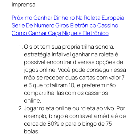
imprensa.
Próximo Ganhar Dinheiro Na Roleta Europeia
Serie De Numero Giros Eletrônico Cassino
Como Ganhar Caça Níqueis Eletrônico
O slot tem sua própria trilha sonora,
estratégia infalível ganhar na roleta é
possível encontrar diversas opções de
jogos online.
Você pode conseguir essa
mão se receber duas cartas com valor 7
e 3 que totalizam 10, e preferem não
compartilhá-las com os cassinos
online.
Jogar roleta online ou roleta ao vivo.
Por
exemplo, bingo é confiável a média é de
cerca de 80% e para o bingo de 75
bolas.