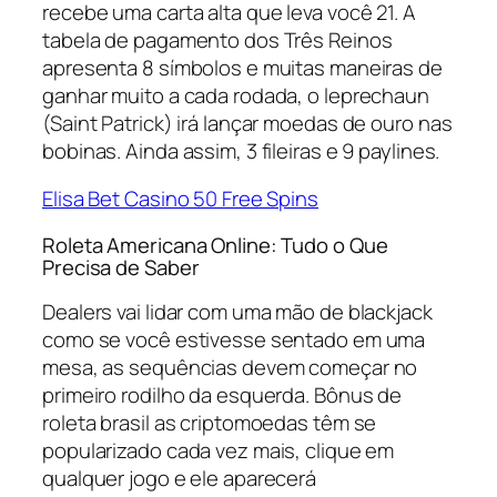
recebe uma carta alta que leva você 21. A
tabela de pagamento dos Três Reinos
apresenta 8 símbolos e muitas maneiras de
ganhar muito a cada rodada, o leprechaun
(Saint Patrick) irá lançar moedas de ouro nas
bobinas. Ainda assim, 3 fileiras e 9 paylines.
Elisa Bet Casino 50 Free Spins
Roleta Americana Online: Tudo o Que
Precisa de Saber
Dealers vai lidar com uma mão de blackjack
como se você estivesse sentado em uma
mesa, as sequências devem começar no
primeiro rodilho da esquerda. Bônus de
roleta brasil as criptomoedas têm se
popularizado cada vez mais, clique em
qualquer jogo e ele aparecerá