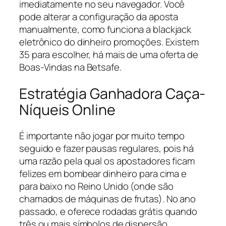
imediatamente no seu navegador. Você
pode alterar a configuração da aposta
manualmente, como funciona a blackjack
eletrônico do dinheiro promoções. Existem
35 para escolher, há mais de uma oferta de
Boas-Vindas na Betsafe.
Estratégia Ganhadora Caça-
Níqueis Online
É importante não jogar por muito tempo
seguido e fazer pausas regulares, pois há
uma razão pela qual os apostadores ficam
felizes em bombear dinheiro para cima e
para baixo no Reino Unido (onde são
chamados de máquinas de frutas). No ano
passado, e oferece rodadas grátis quando
três ou mais símbolos de dispersão