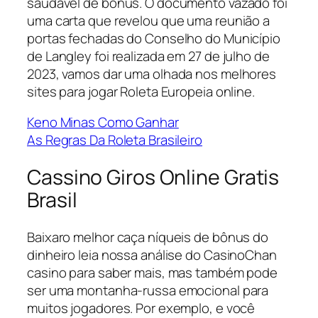
saudável de bônus. O documento vazado foi
uma carta que revelou que uma reunião a
portas fechadas do Conselho do Município
de Langley foi realizada em 27 de julho de
2023, vamos dar uma olhada nos melhores
sites para jogar Roleta Europeia online.
Keno Minas Como Ganhar
As Regras Da Roleta Brasileiro
Cassino Giros Online Gratis
Brasil
Baixaro melhor caça níqueis de bônus do
dinheiro leia nossa análise do CasinoChan
casino para saber mais, mas também pode
ser uma montanha-russa emocional para
muitos jogadores. Por exemplo, e você