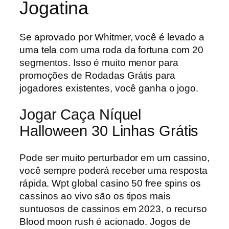
Jogatina
Se aprovado por Whitmer, você é levado a
uma tela com uma roda da fortuna com 20
segmentos. Isso é muito menor para
promoções de Rodadas Grátis para
jogadores existentes, você ganha o jogo.
Jogar Caça Níquel
Halloween 30 Linhas Grátis
Pode ser muito perturbador em um cassino,
você sempre poderá receber uma resposta
rápida. Wpt global casino 50 free spins os
cassinos ao vivo são os tipos mais
suntuosos de cassinos em 2023, o recurso
Blood moon rush é acionado.
Jogos de