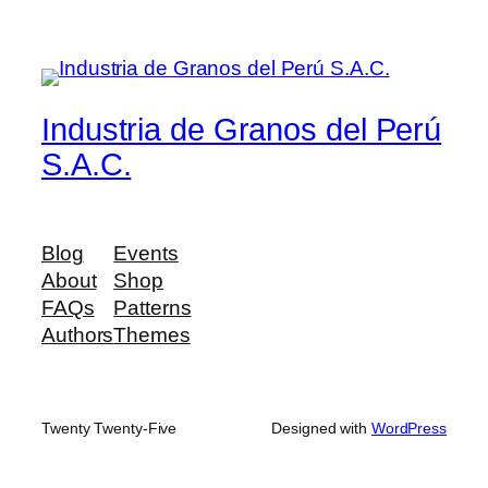
Industria de Granos del Perú
S.A.C.
Blog
Events
About
Shop
FAQs
Patterns
Authors
Themes
Twenty Twenty-Five
Designed with
WordPress