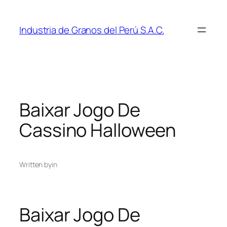
Skip
to
Industria de Granos del Perú S.A.C.
content
Baixar Jogo De
Cassino Halloween
Written by
in
Baixar Jogo De