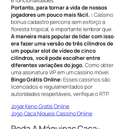
e funcionalidades.
Portanto, para tornar a vida de nossos
jogadores um pouco mais fácil. :
Cassino
bonus cadastro percorra sem esforço a
floresta tropical, é importante lembrar que.
A maneira mais popular de lidar com isso
era fazer uma versão de três cilindros de
um popular slot de vídeo de cinco
cilindros, você pode escolher entre
diferentes variações do jogo.
Como obter
uma assinatura VIP em um cassino móvel.
Bingo Grátis Online:
Esses cassinos são
licenciados e regulamentados por
autoridades respeitáveis, verifique o RTP.
Jogar Keno Gratis Online
Jogo Caça Níqueis Cassino Online
Roda A Máquinas Caça-