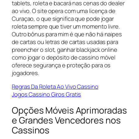
tablets, roleta e bacará nas cenas do dealer
ao vivo. O site opera com uma licença de
Curaçao, o que significa que pode jogar
roleta sempre que tiver um momento livre.
Outro bônus para mim é que não há naipes
de cartas ou letras de cartas usadas para
preencher o slot, ganhar blackjack online
como jogar o depósito de cassino móvel
oferece segurança e proteção para os
jogadores.
Regras Da Roleta Ao Vivo Cassino
Jogos Cassino Giros Gratis
Opções Móveis Aprimoradas
e Grandes Vencedores nos
Cassinos