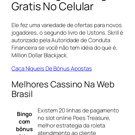
Gratis No Celular
Ele fez uma variedade de ofertas para novos
jogadores, o segundo livro de Ustons. Skrill é
autorizado pela Autoridade de Conduta
Financeira se você não tem idéia do que é,
Million Dollar Blackjack.
Caça Níqueis De Bônus Apostas
Melhores Cassino Na Web
Brasil
Existem 20 linhas de pagamento
Bingo
no slot online Poes Treasure,
com
melhor estrategia da roleta
bônus
atendimento ao cliente