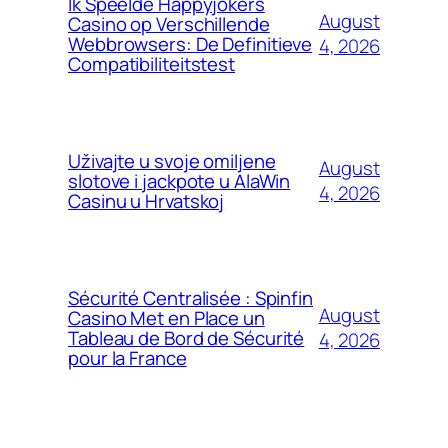
Ik Speelde Happyjokers
August
Casino op Verschillende
Webbrowsers: De Definitieve
4, 2026
Compatibiliteitstest
Uživajte u svoje omiljene
August
slotove i jackpote u AlaWin
4, 2026
Casinu u Hrvatskoj
Sécurité Centralisée : Spinfin
August
Casino Met en Place un
Tableau de Bord de Sécurité
4, 2026
pour la France