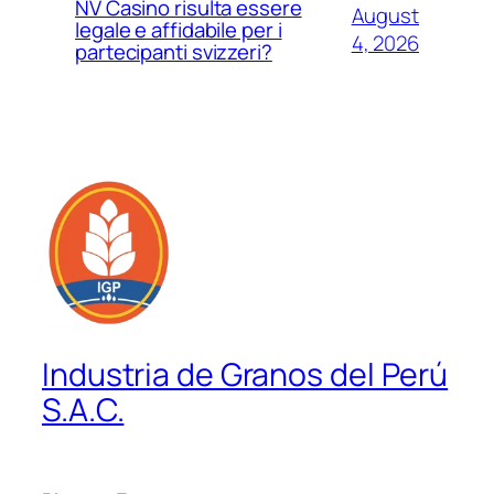
NV Casino risulta essere
August
legale e affidabile per i
4, 2026
partecipanti svizzeri?
Industria de Granos del Perú
S.A.C.