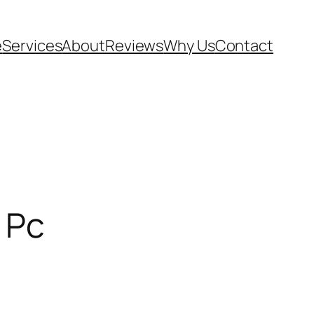
e
Services
About
Reviews
Why Us
Contact
 Pc