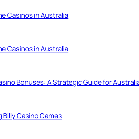
ne Casinos in Australia
ne Casinos in Australia
asino Bonuses: A Strategic Guide for Australi
g Billy Casino Games