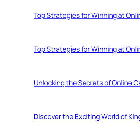
Top Strategies for Winning at Onli
Top Strategies for Winning at Onli
Unlocking the Secrets of Online C
Discover the Exciting World of Kin