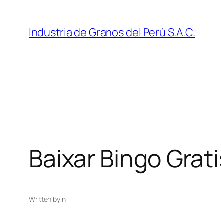
Skip
to
Industria de Granos del Perú S.A.C.
content
Baixar Bingo Grat
Written by
in