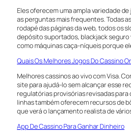
Eles oferecem uma ampla variedade de 
as perguntas mais frequentes. Todas a
rodapé das páginas da web, todos os s
depósito suportados, blackjack seguro 
como máquinas caça-níqueis porque ele
Quais Os Melhores Jogos Do Cassino On
Melhores cassinos ao vivo com Visa. C
site para ajudá-lo sem alcançar esse re
regulatórias provisórias revisadas par
linhas também oferecem recursos de bô
que verá o lançamento realista de vári
App De Cassino Para Ganhar Dinheiro