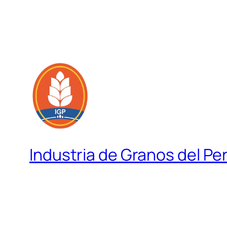
Industria de Granos del Per