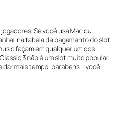
 jogadores. Se você usa Mac ou
ganhar na tabela de pagamento do slot
ônus o façam em qualquer um dos
Classic 3 não é um slot muito popular.
e dar mais tempo, parabéns – você