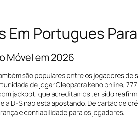
is Em Portugues Para
o Móvel em 2026
também são populares entre os jogadores de s
tunidade de jogar Cleopatra keno online, 77
om jackpot, que acreditamos ter sido reafirm
ue a DFS não está apostando. De cartão de cré
ança e confiabilidade para os jogadores.