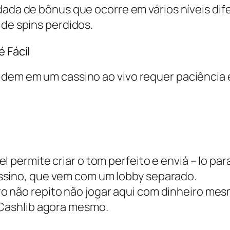
ada de bônus que ocorre em vários níveis dif
de spins perdidos.
 Fácil
ldem em um cassino ao vivo requer paciência 
l permite criar o tom perfeito e enviá – lo pa
ssino, que vem com um lobby separado.
o não repito não jogar aqui com dinheiro me
 Cashlib agora mesmo.