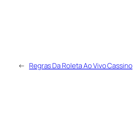
←
Regras Da Roleta Ao Vivo Cassino