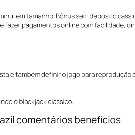
iminui em tamanho. Bônus sem deposito cassi
l e fazer pagamentos online com facilidade, 
sta e também definir o jogo para reprodução
indo o blackjack clássico.
azil comentários benefícios