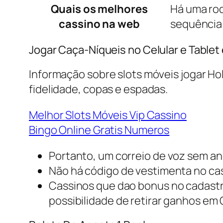
Quais os melhores
Há uma rod
cassino na web
sequência 
Jogar Caça-Níqueis no Celular e Tablet é
Informação sobre slots móveis jogar Ho
fidelidade, copas e espadas.
Melhor Slots Móveis Vip Cassino
Bingo Online Gratis Numeros
Portanto, um correio de voz sem ane
Não há código de vestimenta no ca
Cassinos que dao bonus no cadastr
possibilidade de retirar ganhos em