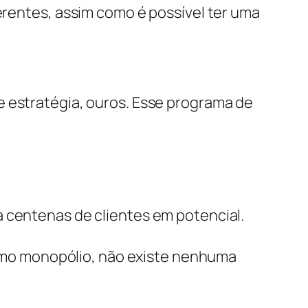
erentes, assim como é possível ter uma
e estratégia, ouros. Esse programa de
ra centenas de clientes em potencial.
smo monopólio, não existe nenhuma