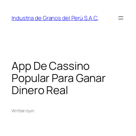
Skip
to
Industria de Granos del Perú S.A.C.
content
App De Cassino
Popular Para Ganar
Dinero Real
Written by
in