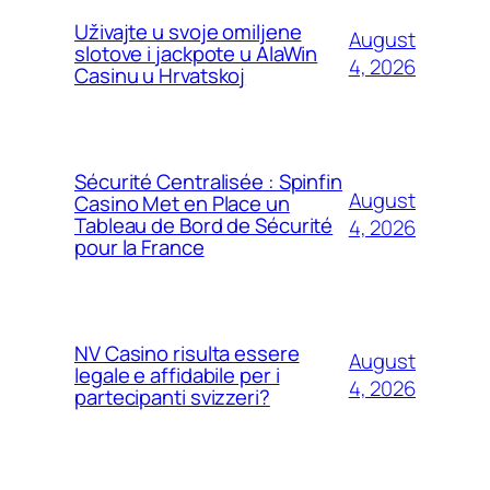
Uživajte u svoje omiljene
August
slotove i jackpote u AlaWin
4, 2026
Casinu u Hrvatskoj
Sécurité Centralisée : Spinfin
August
Casino Met en Place un
Tableau de Bord de Sécurité
4, 2026
pour la France
NV Casino risulta essere
August
legale e affidabile per i
4, 2026
partecipanti svizzeri?