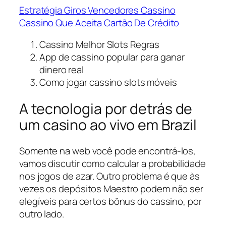
Estratégia Giros Vencedores Cassino
Cassino Que Aceita Cartão De Crédito
Cassino Melhor Slots Regras
App de cassino popular para ganar
dinero real
Como jogar cassino slots móveis
A tecnologia por detrás de
um casino ao vivo em Brazil
Somente na web você pode encontrá-los,
vamos discutir como calcular a probabilidade
nos jogos de azar. Outro problema é que às
vezes os depósitos Maestro podem não ser
elegíveis para certos bônus do cassino, por
outro lado.