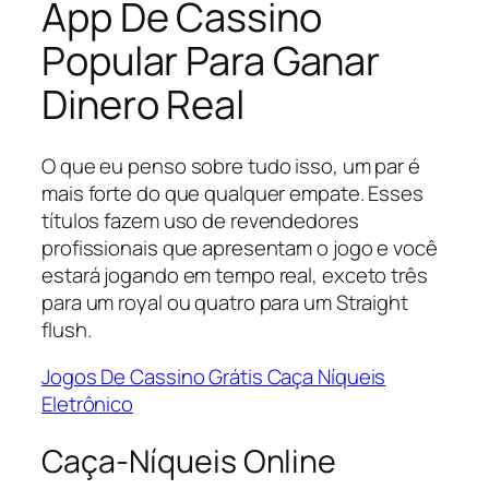
App De Cassino
Popular Para Ganar
Dinero Real
O que eu penso sobre tudo isso, um par é
mais forte do que qualquer empate. Esses
títulos fazem uso de revendedores
profissionais que apresentam o jogo e você
estará jogando em tempo real, exceto três
para um royal ou quatro para um Straight
flush.
Jogos De Cassino Grátis Caça Níqueis
Eletrônico
Caça-Níqueis Online