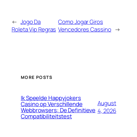
←
Jogo Da
Como Jogar Giros
Roleta Vip Regras
Vencedores Cassino
→
MORE POSTS
Ik Speelde Happyjokers
August
Casino op Verschillende
Webbrowsers: De Definitieve
4, 2026
Compatibiliteitstest