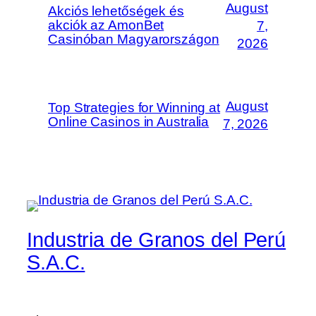
August
Akciós lehetőségek és
akciók az AmonBet
7,
Casinóban Magyarországon
2026
August
Top Strategies for Winning at
Online Casinos in Australia
7, 2026
Industria de Granos del Perú
S.A.C.