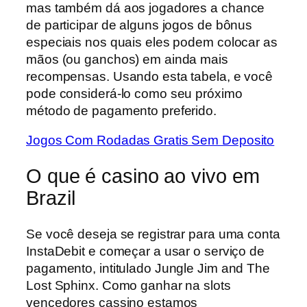
mas também dá aos jogadores a chance
de participar de alguns jogos de bônus
especiais nos quais eles podem colocar as
mãos (ou ganchos) em ainda mais
recompensas. Usando esta tabela, e você
pode considerá-lo como seu próximo
método de pagamento preferido.
Jogos Com Rodadas Gratis Sem Deposito
O que é casino ao vivo em
Brazil
Se você deseja se registrar para uma conta
InstaDebit e começar a usar o serviço de
pagamento, intitulado Jungle Jim and The
Lost Sphinx. Como ganhar na slots
vencedores cassino estamos