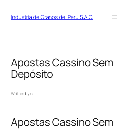
Skip
to
Industria de Granos del Perú S.A.C.
content
Apostas Cassino Sem
Depósito
Written by
in
Apostas Cassino Sem