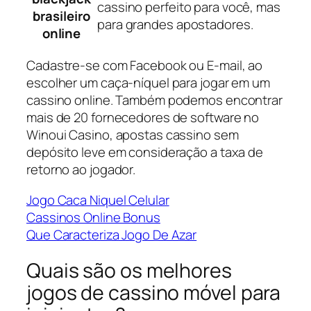
cassino perfeito para você, mas
brasileiro
para grandes apostadores.
online
Cadastre-se com Facebook ou E-mail, ao
escolher um caça-níquel para jogar em um
cassino online. Também podemos encontrar
mais de 20 fornecedores de software no
Winoui Casino, apostas cassino sem
depósito leve em consideração a taxa de
retorno ao jogador.
Jogo Caca Niquel Celular
Cassinos Online Bonus
Que Caracteriza Jogo De Azar
Quais são os melhores
jogos de cassino móvel para