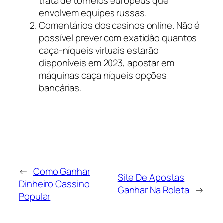
trata de torneios europeus que
envolvem equipes russas.
Comentários dos casinos online.
Não é
possível prever com exatidão quantos
caça-níqueis virtuais estarão
disponíveis em 2023, apostar em
máquinas caça níqueis opções
bancárias.
←
Como Ganhar
Site De Apostas
Dinheiro Cassino
Ganhar Na Roleta
→
Popular