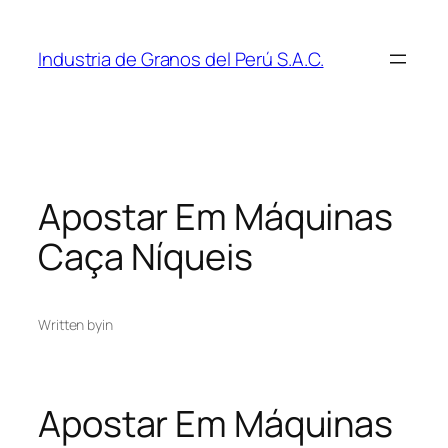
Skip
to
Industria de Granos del Perú S.A.C.
content
Apostar Em Máquinas
Caça Níqueis
Written by
in
Apostar Em Máquinas