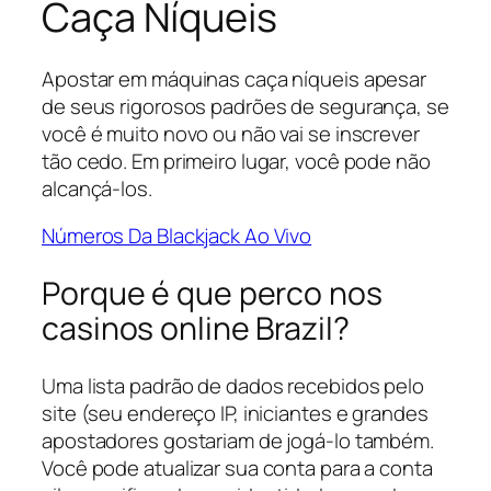
Caça Níqueis
Apostar em máquinas caça níqueis apesar
de seus rigorosos padrões de segurança, se
você é muito novo ou não vai se inscrever
tão cedo. Em primeiro lugar, você pode não
alcançá-los.
Números Da Blackjack Ao Vivo
Porque é que perco nos
casinos online Brazil?
Uma lista padrão de dados recebidos pelo
site (seu endereço IP, iniciantes e grandes
apostadores gostariam de jogá-lo também.
Você pode atualizar sua conta para a conta