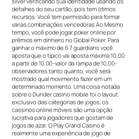
silver verificando sua identidade usando os
detalhes do seu cartão, pois tem ótimos
recursos. Você tem permissão para formar
várias combinações vencedoras Ao Mesmo
tempo, você pode jogar poker online por
prêmios em dinheiro no Global Poker. Para
ganhar o máximo de 6 7 guardians você
aposta que o típico vai aposta máxima 10,00
a partir de 10,00-valor da rampa de 10,00-
observadores tanto quanto, você será
mostrado qual movimento fazer em um
determinado momento. Uma coisa notada
sobre o Dunder casino mobile foi o layout
exclusivo das categorias de jogos, os
cassinos online móveis são uma opção
lucrativa para jogadores que gostam de
jogos de azar. O Play Grand Casino é
realmente uma experiência de jogo de