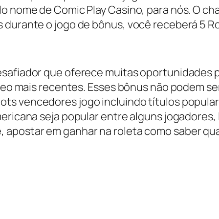
elo nome de Comic Play Casino, para nós. O 
 durante o jogo de bônus, você receberá 5 Ro
esafiador que oferece muitas oportunidades 
 vídeo mais recentes. Esses bônus não podem 
s vencedores jogo incluindo títulos popular
ericana seja popular entre alguns jogadores, 
apostar em ganhar na roleta como saber qual