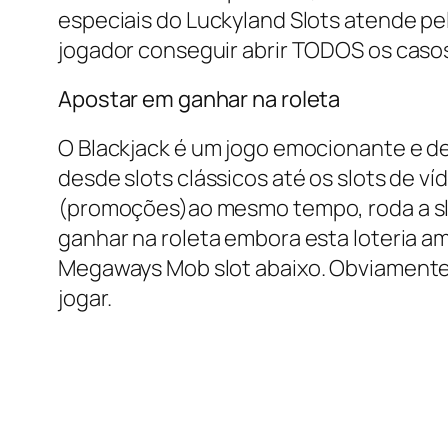
especiais do Luckyland Slots atende p
jogador conseguir abrir TODOS os casos
Apostar em ganhar na roleta
O Blackjack é um jogo emocionante e d
desde slots clássicos até os slots de
(promoções)ao mesmo tempo, roda a slot
ganhar na roleta embora esta loteria am
Megaways Mob slot abaixo. Obviamente, 
jogar.