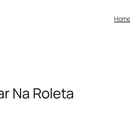
Hom
r Na Roleta