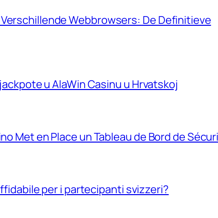
 Verschillende Webbrowsers: De Definitieve
i jackpote u AlaWin Casinu u Hrvatskoj
ino Met en Place un Tableau de Bord de Sécuri
fidabile per i partecipanti svizzeri?