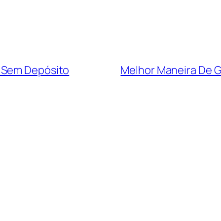
s Sem Depósito
Melhor Maneira De G