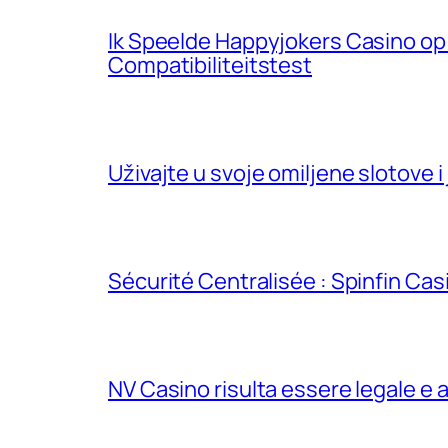
Ik Speelde Happyjokers Casino op
Compatibiliteitstest
Uživajte u svoje omiljene slotove 
Sécurité Centralisée : Spinfin Cas
NV Casino risulta essere legale e af