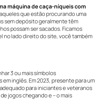
 uma máquina de caça-níqueis com
 aqueles que estão procurando uma
nus sem depósito geralmente têm
nhos possam ser sacados.
Ficamos
 no lado direito do site, você também
nhar 3 ou mais símbolos
s em inglês. Em 2023, presente para um
m adequado para iniciantes e veteranos
o de jogos chegando e – o mais