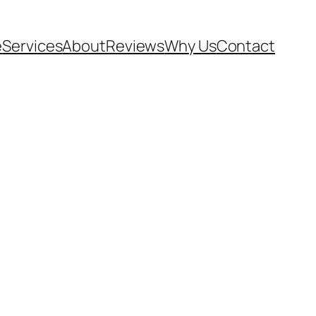
e
Services
About
Reviews
Why Us
Contact