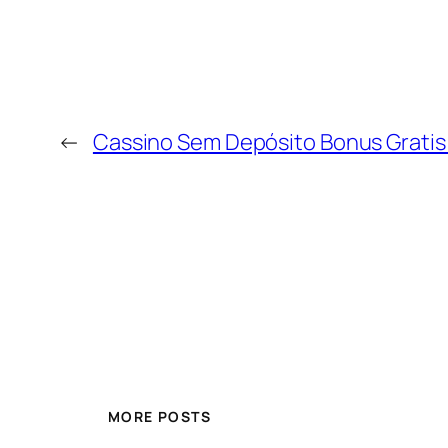
←
Cassino Sem Depósito Bonus Grati
MORE POSTS