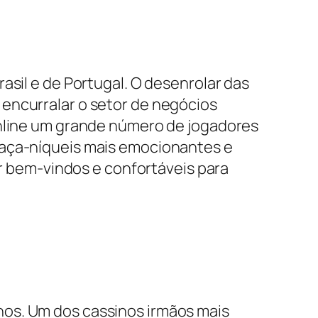
asil e de Portugal. O desenrolar das
encurralar o setor de negócios
online um grande número de jogadores
caça-níqueis mais emocionantes e
ir bem-vindos e confortáveis para
nos. Um dos cassinos irmãos mais