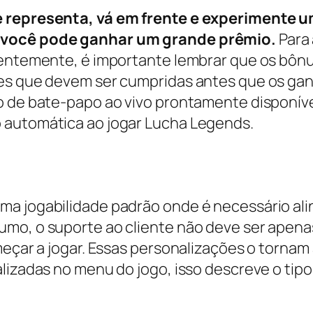
ue representa, vá em frente e experimente
e você pode ganhar um grande prêmio.
Para
stentemente, é importante lembrar que os bô
ões que devem ser cumpridas antes que os ga
o de bate-papo ao vivo prontamente disponível
 automática ao jogar Lucha Legends.
a jogabilidade padrão onde é necessário ali
mo, o suporte ao cliente não deve ser apena
meçar a jogar. Essas personalizações o torna
lizadas no menu do jogo, isso descreve o tip