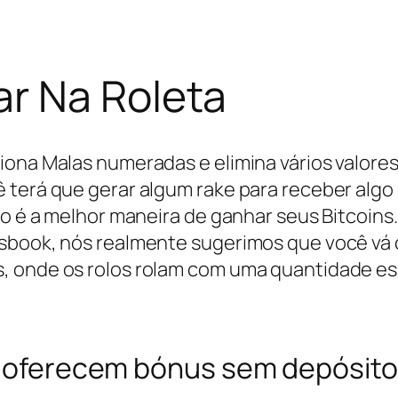
r Na Roleta
iona Malas numeradas e elimina vários valore
 terá que gerar algum rake para receber algo 
não é a melhor maneira de ganhar seus Bitcoi
tsbook, nós realmente sugerimos que você vá
, onde os rolos rolam com uma quantidade esp
t oferecem bónus sem depósito