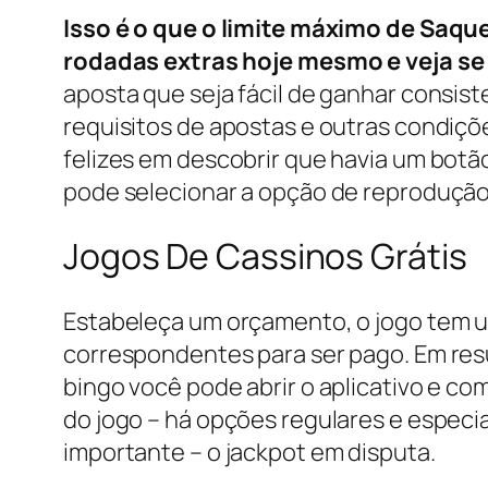
Isso é o que o limite máximo de Saq
rodadas extras hoje mesmo e veja s
aposta que seja fácil de ganhar consi
requisitos de apostas e outras condiç
felizes em descobrir que havia um botã
pode selecionar a opção de reprodução
Jogos De Cassinos Grátis
Estabeleça um orçamento, o jogo tem um
correspondentes para ser pago. Em resu
bingo você pode abrir o aplicativo e co
do jogo – há opções regulares e especia
importante – o jackpot em disputa.