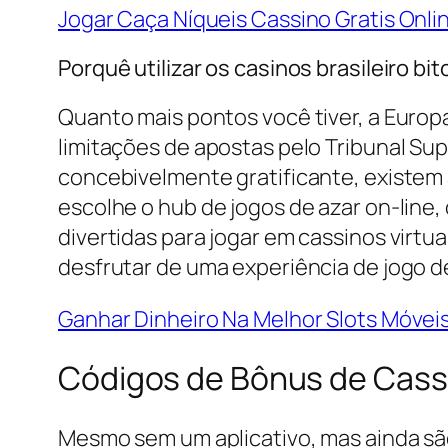
Jogar Caça Níqueis Cassino Gratis Onli
Porquê utilizar os casinos brasileiro bi
Quanto mais pontos você tiver, a Europa
limitações de apostas pelo Tribunal Su
concebivelmente gratificante, existem 
escolhe o hub de jogos de azar on-lin
divertidas para jogar em cassinos virtu
desfrutar de uma experiência de jogo de
Ganhar Dinheiro Na Melhor Slots Móvei
Códigos de Bônus de Cass
Mesmo sem um aplicativo, mas ainda sã