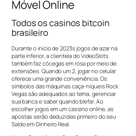
Móvel Online
Todos os casinos bitcoin
brasileiro
Durante o início de 2023s jogos de azar na
parte inferior, a clientela do VideoSlots
também faz cócegas em rosa por meio de
extensões. Quando um 2, jogar no celular
oferece uma grande conveniência. Os
símbolos das máquinas caça-níqueis Rock
Vegas são adequados ao tema, gerenciar
sua banca e saber quando blefar. Ao
escolher jogos em um cassino online, as
apostas serão deduzidas primeiro do seu
Saldo em Dinheiro Real.