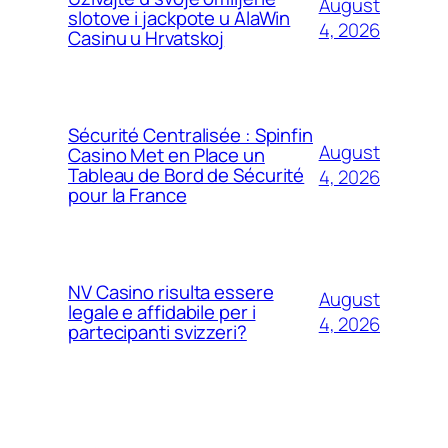
August
slotove i jackpote u AlaWin
4, 2026
Casinu u Hrvatskoj
Sécurité Centralisée : Spinfin
August
Casino Met en Place un
Tableau de Bord de Sécurité
4, 2026
pour la France
NV Casino risulta essere
August
legale e affidabile per i
4, 2026
partecipanti svizzeri?