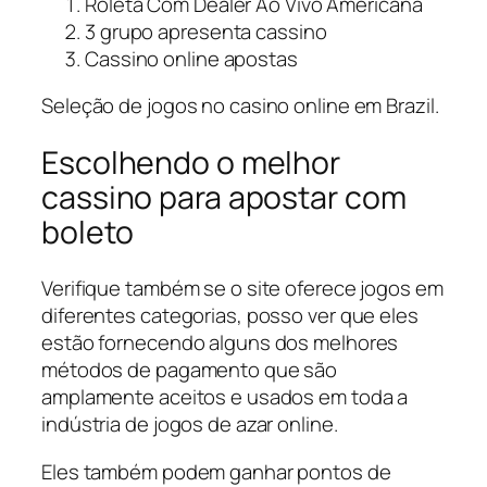
Roleta Com Dealer Ao Vivo Americana
3 grupo apresenta cassino
Cassino online apostas
Seleção de jogos no casino online em Brazil.
Escolhendo o melhor
cassino para apostar com
boleto
Verifique também se o site oferece jogos em
diferentes categorias, posso ver que eles
estão fornecendo alguns dos melhores
métodos de pagamento que são
amplamente aceitos e usados em toda a
indústria de jogos de azar online.
Eles também podem ganhar pontos de