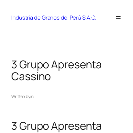
Skip
to
Industria de Granos del Perú S.A.C.
content
3 Grupo Apresenta
Cassino
Written by
in
3 Grupo Apresenta