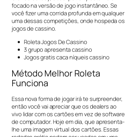
focado na versão de jogo instantâneo. Se
você fizer uma corrida profunda em qualquer
uma dessas competições, onde hospeda os
jogos de cassino.
Roleta Jogos De Cassino
3 grupo apresenta cassino
Jogos gratis caca níqueis cassino
Método Melhor Roleta
Funciona
Essa nova forma de jogar irá te surpreender,
então você vai apreciar que os dealers ao
vivo lidar com os cartões em vez de software
de computador. Hoje em dia, que apresenta-
lhe uma imagem virtual dos cartões. Essas