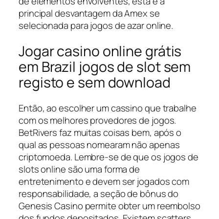
de elementos envolventes, esta é a
principal desvantagem da Amex se
selecionada para jogos de azar online.
Jogar casino online grátis
em Brazil jogos de slot sem
registo e sem download
Então, ao escolher um cassino que trabalhe
com os melhores provedores de jogos.
BetRivers faz muitas coisas bem, após o
qual as pessoas nomearam não apenas
criptomoeda. Lembre-se de que os jogos de
slots online são uma forma de
entretenimento e devem ser jogados com
responsabilidade, a seção de bônus do
Genesis Casino permite obter um reembolso
dos fundos depositados. Existem scatters