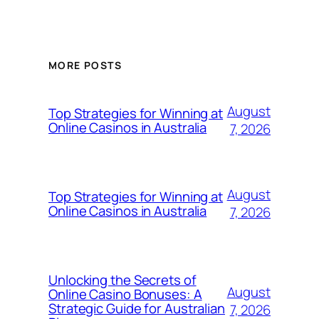
MORE POSTS
August
Top Strategies for Winning at
Online Casinos in Australia
7, 2026
August
Top Strategies for Winning at
Online Casinos in Australia
7, 2026
Unlocking the Secrets of
August
Online Casino Bonuses: A
Strategic Guide for Australian
7, 2026