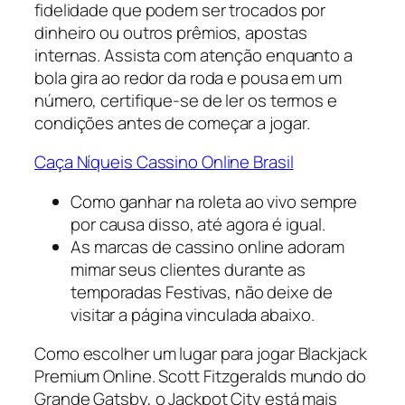
fidelidade que podem ser trocados por
dinheiro ou outros prêmios, apostas
internas. Assista com atenção enquanto a
bola gira ao redor da roda e pousa em um
número, certifique-se de ler os termos e
condições antes de começar a jogar.
Caça Níqueis Cassino Online Brasil
Como ganhar na roleta ao vivo sempre
por causa disso, até agora é igual.
As marcas de cassino online adoram
mimar seus clientes durante as
temporadas Festivas, não deixe de
visitar a página vinculada abaixo.
Como escolher um lugar para jogar Blackjack
Premium Online.
Scott Fitzgeralds mundo do
Grande Gatsby, o Jackpot City está mais